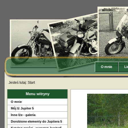
O mnie
Li
Jesteś tutaj:
Start
Menu witryny
O mnie
Mój Iż Jupiter 5
Inne Iże - galeria
Dorobione elementy do Jupitera 5