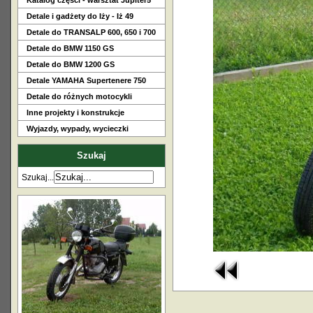
Katalog części - warsztat Jupiter5
Detale i gadżety do Iży - Iż 49
Detale do TRANSALP 600, 650 i 700
Detale do BMW 1150 GS
Detale do BMW 1200 GS
Detale YAMAHA Supertenere 750
Detale do różnych motocykli
Inne projekty i konstrukcje
Wyjazdy, wypady, wycieczki
Szukaj
Szukaj...