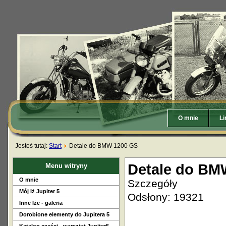
O mnie
Li
Jesteś tutaj:
Start
Detale do BMW 1200 GS
Detale do BM
Menu witryny
O mnie
Szczegóły
Mój Iż Jupiter 5
Odsłony: 19321
Inne Iże - galeria
Dorobione elementy do Jupitera 5