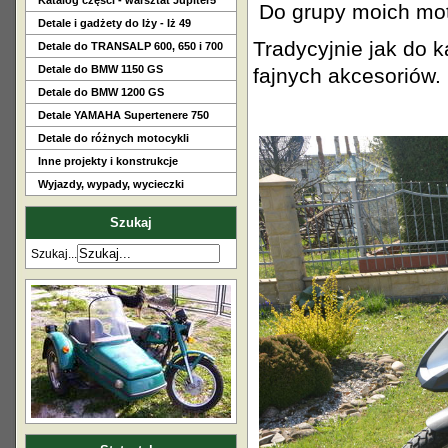
Katalog części - warsztat Jupiter5
Do grupy moich mo
Detale i gadżety do Iży - Iż 49
Tradycyjnie jak do 
Detale do TRANSALP 600, 650 i 700
Detale do BMW 1150 GS
fajnych akcesoriów.
Detale do BMW 1200 GS
Detale YAMAHA Supertenere 750
Detale do różnych motocykli
Inne projekty i konstrukcje
Wyjazdy, wypady, wycieczki
Szukaj
Szukaj...