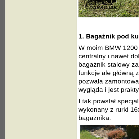
1. Bagażnik pod ku
W moim BMW 1200 GS
centralny i nawet d
bagażnik stalowy za
funkcje ale główną 
pozwala zamontować 
wygląda i jest prakt
I tak powstał specj
wykonany z rurki 1
bagażnika.